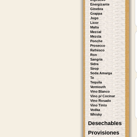
Energizante
Ginebra
Grappa
Jugo
Licor
Malta
Mezcal
Mezcla
Ponche
Prosecco
Refresco
Ron
Sangria
Sidra
Sirop
Soda Amarga
Te
Tequila
Vermouth
Vino Blanco
Vino p/ Cocinar
Vino Rosado
Vino Tinto
Vodka
Whisky
Desechables
Provisiones