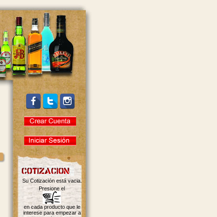
Su Cotización está vacia.
Presione el
en cada producto que le
interese para empezar a