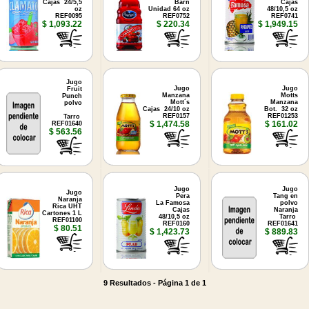
Cajas 24/5,5
Barn
Cajas
oz
Unidad 64 oz
48/10,5 oz
REF0095
REF0752
REF0741
$ 1,093.22
$ 220.34
$ 1,949.15
Jugo
Jugo
Jugo
Fruit
Manzana
Motts
Punch
Mott´s
Manzana
polvo
Cajas 24/10 oz
Bot. 32 oz
REF0157
REF01253
Tarro
$ 1,474.58
$ 161.02
REF01640
$ 563.56
Jugo
Jugo
Jugo
Pera
Tang en
Naranja
La Famosa
polvo
Rica UHT
Cajas
Naranja
Cartones 1 L
48/10,5 oz
Tarro
REF01100
REF0160
REF01641
$ 80.51
$ 1,423.73
$ 889.83
9 Resultados - Página 1 de 1