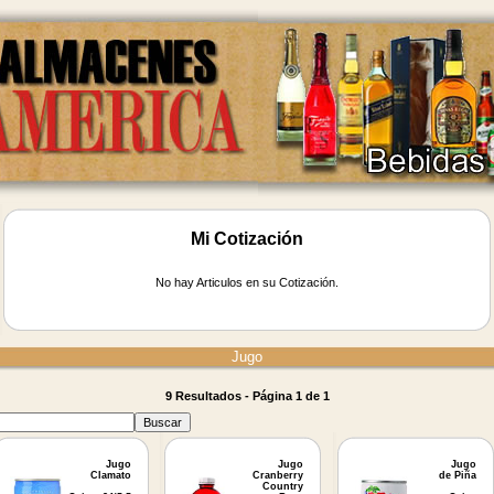
Mi Cotización
No hay Articulos en su Cotización.
Jugo
9 Resultados - Página 1 de 1
Jugo
Jugo
Jugo
Clamato
Cranberry
de Piña
Country