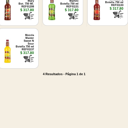
Mary
Martini
Botella 750 ml
Bot. 750 Ml.
Botella 750 ml
REF01133
REF01208
REF01131
$ 317.80
$ 317.80
$ 317.80
Mezcla
Master
Sweet N
Sour
Botella 750 ml
REF01137
$ 317.80
4 Resultados - Página 1 de 1