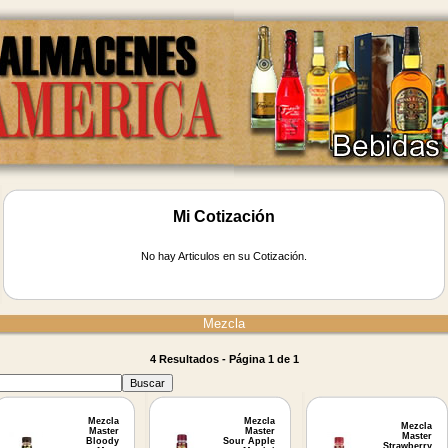
Mi Cotización
No hay Articulos en su Cotización.
Mezcla
4 Resultados - Página 1 de 1
Mezcla
Mezcla
Mezcla
Master
Master
Master
Bloody
Sour Apple
Strawberry