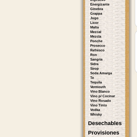
Energizante
Ginebra
Grappa
Jugo
Licor
Malta
Mezcal
Mezcla
Ponche
Prosecco
Refresco
Ron
Sangria
Sidra
Sirop
Soda Amarga
Te
Tequila
Vermouth
Vino Blanco
Vino p/ Cocinar
Vino Rosado
Vino Tinto
Vodka
Whisky
Desechables
Provisiones