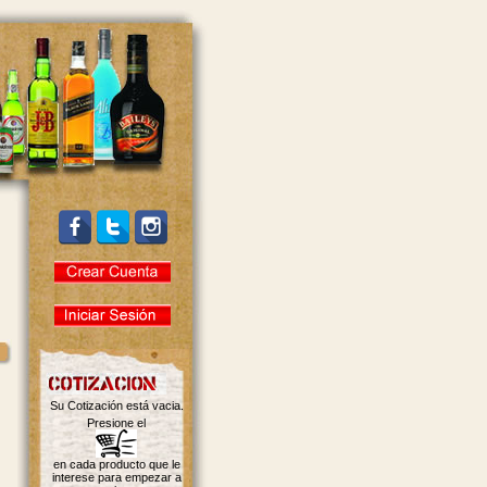
Su Cotización está vacia.
Presione el
en cada producto que le
interese para empezar a