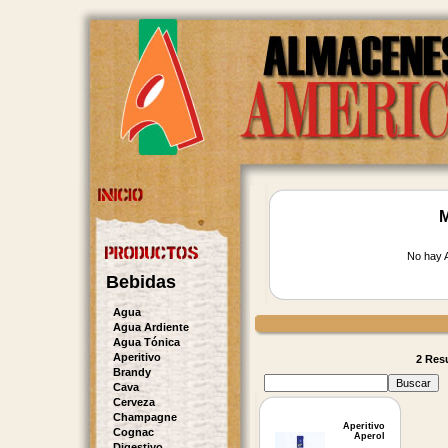
M
No hay A
Bebidas
Agua
Agua Ardiente
Agua Tónica
Aperitivo
2 Resu
Brandy
Cava
Cerveza
Champagne
Aperitivo
Cognac
Aperol
Digestivo