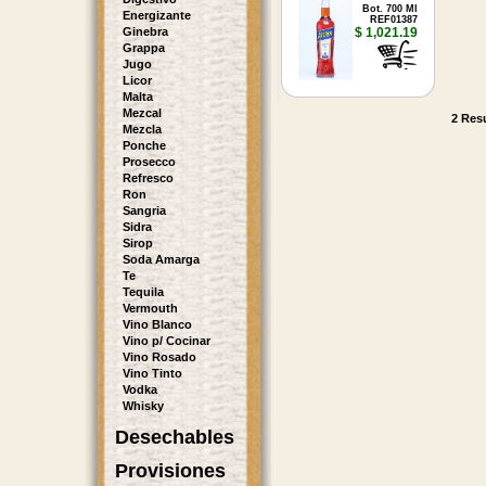
Bot. 700 Ml
Energizante
REF01387
Ginebra
$ 1,021.19
Grappa
Jugo
Licor
Malta
Mezcal
2 Resu
Mezcla
Ponche
Prosecco
Refresco
Ron
Sangria
Sidra
Sirop
Soda Amarga
Te
Tequila
Vermouth
Vino Blanco
Vino p/ Cocinar
Vino Rosado
Vino Tinto
Vodka
Whisky
Desechables
Provisiones