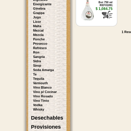
Bot 750 ml
Energizante
REF01091
Ginebra
$ 1,084.75
Grappa
Jugo
Licor
Malta
Mezcal
1 Resu
Mezcla
Ponche
Prosecco
Refresco
Ron
Sangria
Sidra
Sirop
Soda Amarga
Te
Tequila
Vermouth
Vino Blanco
Vino p/ Cocinar
Vino Rosado
Vino Tinto
Vodka
Whisky
Desechables
Provisiones