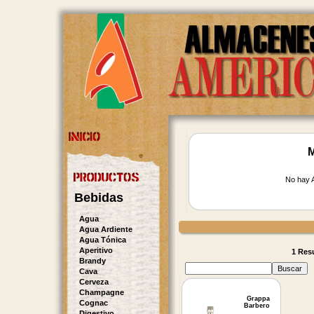
M
No hay A
Bebidas
Agua
Agua Ardiente
Agua Tónica
Aperitivo
1 Resu
Brandy
Cava
Cerveza
Champagne
Grappa
Cognac
Barbero
Digestivo