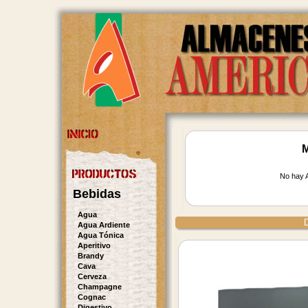
M
No hay A
Bebidas
Agua
D
Agua Ardiente
Agua Tónica
Aperitivo
Brandy
Cava
Cerveza
Champagne
Cognac
Digestivo