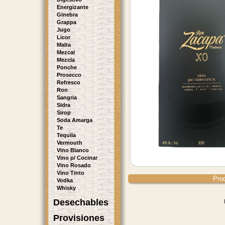
Energizante
Ginebra
Grappa
Jugo
Licor
Malta
Mezcal
Mezcla
Ponche
Prosecco
Refresco
Ron
Sangria
Sidra
Sirop
Soda Amarga
Te
Tequila
Vermouth
Vino Blanco
Vino p/ Cocinar
Vino Rosado
Vino Tinto
Pro
Vodka
Whisky
Desechables
Provisiones