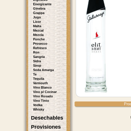
Energizante
Ginebra
Grappa
Jugo
Licor
Malta
Mezcal
Mezcla
Ponche
Prosecco
Refresco
Ron
Sangria
Sidra
Sirop
Soda Amarga
Te
Tequila
Vermouth
Vino Blanco
Vino p/ Cocinar
Vino Rosado
Vino Tinto
Pro
Vodka
Whisky
Desechables
Provisiones