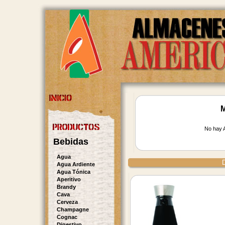
M
No hay A
Bebidas
Agua
D
Agua Ardiente
Agua Tónica
Aperitivo
Brandy
Cava
Cerveza
Champagne
Cognac
Digestivo