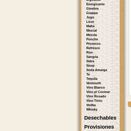
Energizante
Ginebra
Grappa
Jugo
Licor
Malta
Mezcal
Mezcla
Ponche
Prosecco
Refresco
Ron
Sangria
Sidra
Sirop
Soda Amarga
Te
Tequila
Vermouth
Vino Blanco
Vino p/ Cocinar
Vino Rosado
Vino Tinto
Vodka
Whisky
Desechables
Provisiones