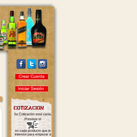
Su Cotización está vacia.
Presione el
en cada producto que le
interese para empezar a