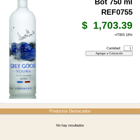
Bot 750 ml
REF0755
$ 1,703.39
+ITBIS 18%
Cantidad:
Productos Destacados
No hay resultados