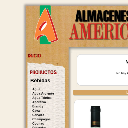
M
No hay A
Bebidas
Agua
D
Agua Ardiente
Agua Tónica
Aperitivo
Brandy
Cava
Cerveza
Champagne
Cognac
Digestivo