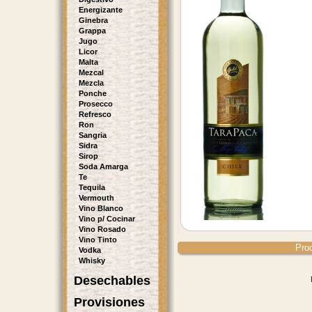
Energizante
Ginebra
Grappa
Jugo
Licor
Malta
Mezcal
Mezcla
Ponche
Prosecco
Refresco
Ron
Sangria
Sidra
Sirop
Soda Amarga
Te
Tequila
Vermouth
Vino Blanco
Vino p/ Cocinar
Vino Rosado
Vino Tinto
Pro
Vodka
Whisky
Desechables
Provisiones