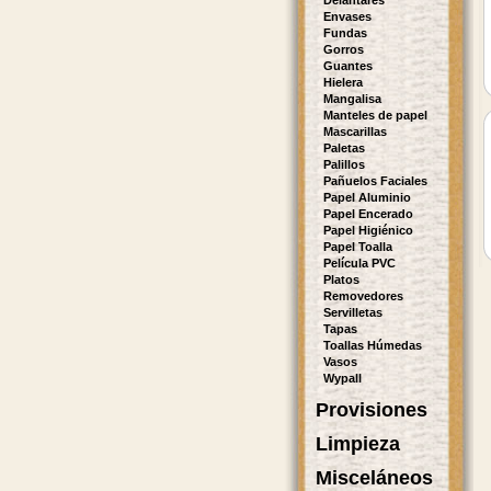
Delantares
Envases
Fundas
Gorros
Guantes
Hielera
Mangalisa
Manteles de papel
Mascarillas
Paletas
Palillos
Pañuelos Faciales
Papel Aluminio
Papel Encerado
Papel Higiénico
Papel Toalla
Película PVC
Platos
Removedores
Servilletas
Tapas
Toallas Húmedas
Vasos
Wypall
Provisiones
Limpieza
Misceláneos