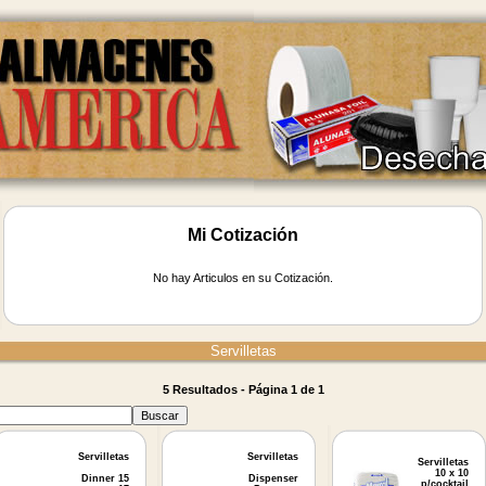
Mi Cotización
No hay Articulos en su Cotización.
Servilletas
5 Resultados - Página 1 de 1
Servilletas
Servilletas
Servilletas
10 x 10
Dinner 15
Dispenser
p/cocktail