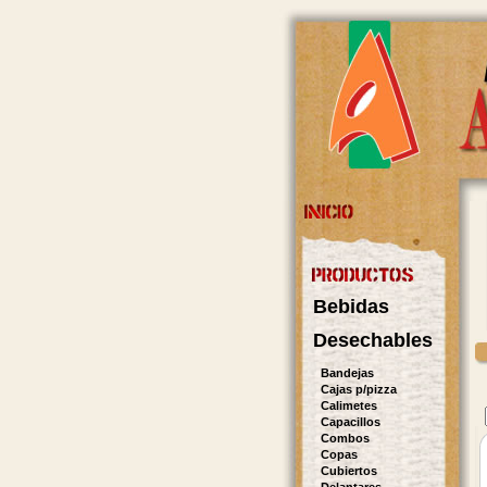
Bebidas
Desechables
Bandejas
Cajas p/pizza
Calimetes
Capacillos
Combos
Copas
Cubiertos