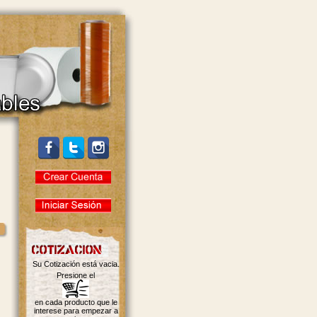
Su Cotización está vacia.
Presione el
en cada producto que le
interese para empezar a