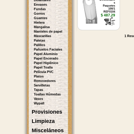
Delantares
s
Envases
Paquetes
Fundas
100/1
REF0104
Gorros
$ 487.29
Guantes
Hielera
Mangalisa
Manteles de papel
Mascarillas
1 Resu
Paletas
Palillos
Pañuelos Faciales
Papel Aluminio
Papel Encerado
Papel Higiénico
Papel Toalla
Película PVC
Platos
Removedores
Servilletas
Tapas
Toallas Húmedas
Vasos
Wypall
Provisiones
Limpieza
Misceláneos