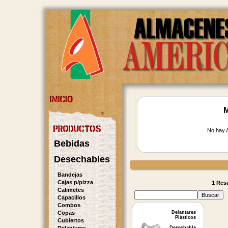
M
No hay A
Bebidas
Desechables
Bandejas
Cajas p/pizza
1 Resu
Calimetes
Capacillos
Combos
Copas
Delantares
Plásticos
Cubiertos
Desechable