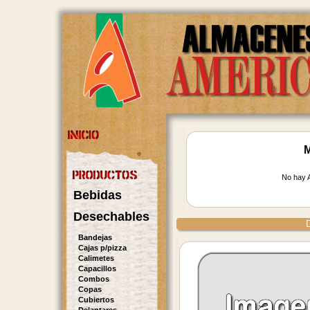
M
No hay A
Bebidas
Desechables
D
Bandejas
Cajas p/pizza
Calimetes
Capacillos
Combos
Copas
Cubiertos