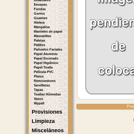
Delantares
Envases
Fundas
Gorros
Guantes
Hielera
Mangalisa
Manteles de papel
Mascarillas
Paletas
Palillos
Pañuelos Faciales
Papel Aluminio
Papel Encerado
Papel Higiénico
Papel Toalla
Película PVC
Platos
Removedores
Servilletas
Tapas
Toallas Húmedas
Vasos
Wypall
Pro
Provisiones
Limpieza
Misceláneos